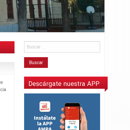
de
Descárgate nuestra APP
ncia