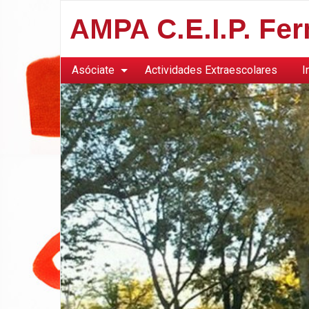
AMPA C.E.I.P. Fe
Asóciate
Actividades Extraescolares
I