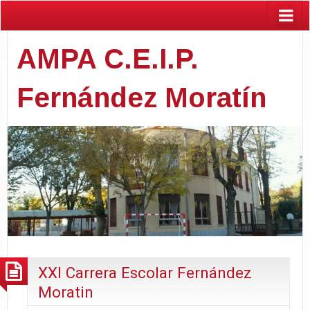
AMPA C.E.I.P.
Fernández Moratín
XXI Carrera Escolar Fernández
Moratin