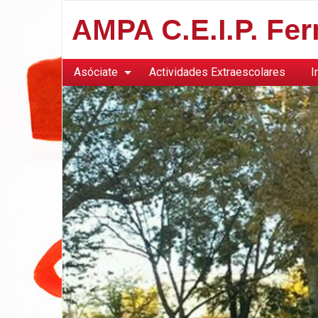
AMPA C.E.I.P. Fe
Asóciate
Actividades Extraescolares
I