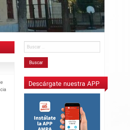
de
Descárgate nuestra APP
ncia