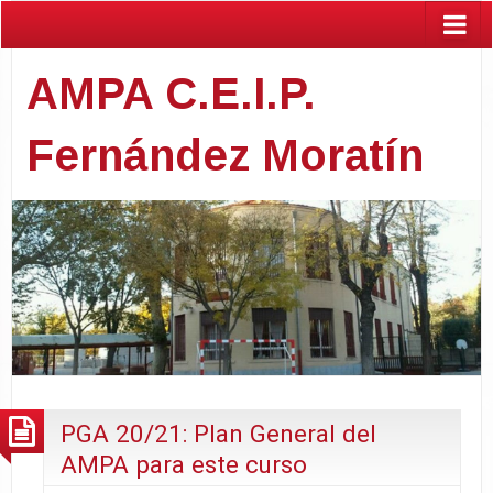
AMPA C.E.I.P.
Fernández Moratín
PGA 20/21: Plan General del
AMPA para este curso