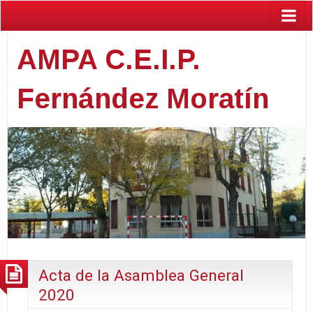
AMPA C.E.I.P.
Fernández Moratín
Acta de la Asamblea General
2020