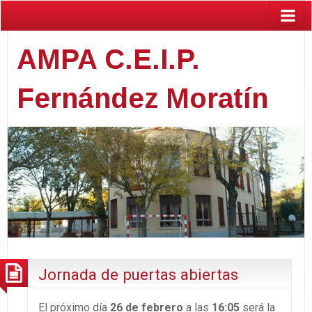
AMPA C.E.I.P.
Fernández Moratín
Jornada de puertas abiertas
El próximo día
26 de febrero
a las
16:05
será la