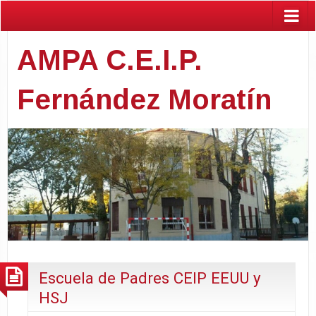
AMPA C.E.I.P.
Fernández Moratín
Escuela de Padres CEIP EEUU y
HSJ