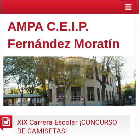
AMPA C.E.I.P.
Fernández Moratín
XIX Carrera Escolar ¡CONCURSO
DE CAMISETAS!