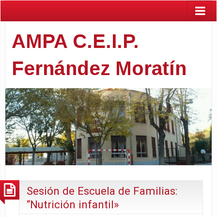
AMPA C.E.I.P.
Fernández Moratín
Sesión de Escuela de Familias:
“Nutrición infantil»