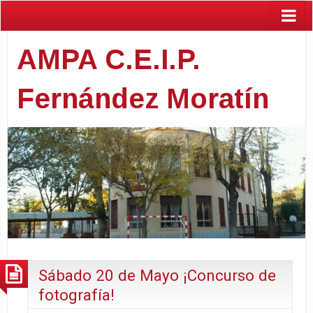
AMPA C.E.I.P.
Fernández Moratín
Sábado 20 de Mayo ¡Concurso de
fotografía!