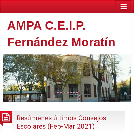
AMPA C.E.I.P.
Fernández Moratín
Resúmenes últimos Consejos
Escolares (Feb-Mar 2021)