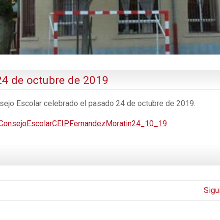
24 de octubre de 2019
nsejo Escolar celebrado el pasado 24 de octubre de 2019.
onsejoEscolarCEIPFernandezMoratin24_10_19
Sigu