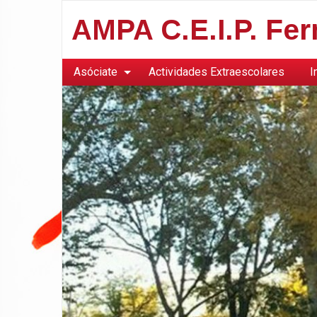
AMPA C.E.I.P. Fe
Asóciate
Actividades Extraescolares
I