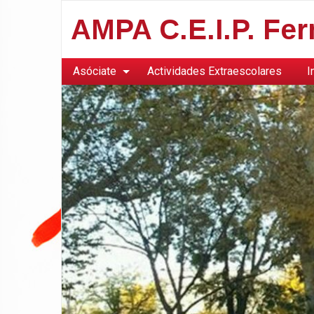
AMPA C.E.I.P. Fe
Asóciate
Actividades Extraescolares
I