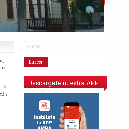
io,
ona
Descárgate nuestra APP
n el
.) y