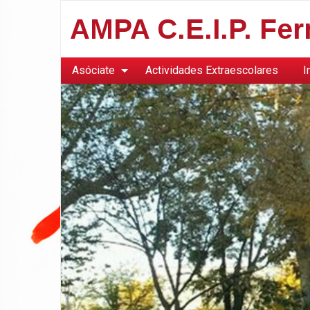
AMPA C.E.I.P. Fe
Asóciate
Actividades Extraescolares
I