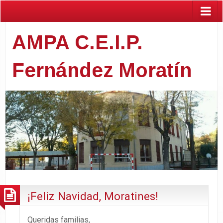
AMPA C.E.I.P.
Fernández Moratín
¡Feliz Navidad, Moratines!
Queridas familias,