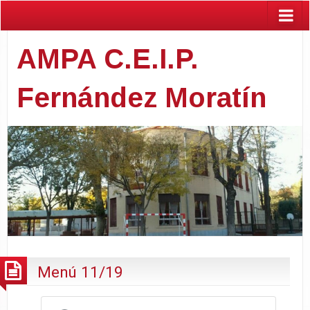
AMPA C.E.I.P.
Fernández Moratín
Menú 11/19