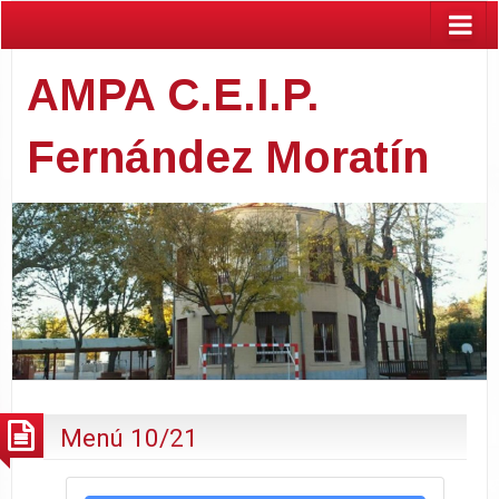
AMPA C.E.I.P.
Fernández Moratín
Menú 10/21