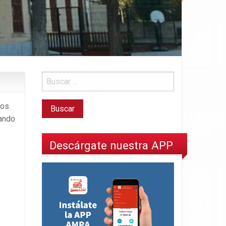
mos
tando
Descárgate nuestra APP