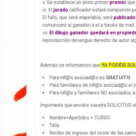
Se establece un único primer
premio
que 
El
jurado
calificador estará compuesto p
El fallo, que será inapelable, será
publicado
comunicará al ganador/a el a través de mail.
El dibujo ganador quedará en propie
reproducción devengue derecho de autor alg
Además os informamos que
YA PODÉIS SO
Para niñ@s asociad@s es
GRATUITO
.
Para familiares de niñ@s asociad@s el 
Para niñ@s y familiares NO asociados, e
Importante que enviéis vuestra SOLICITUD al
Nombre+Apellidos + CURSO
Talla
Recibo de ingreso del coste de las cami