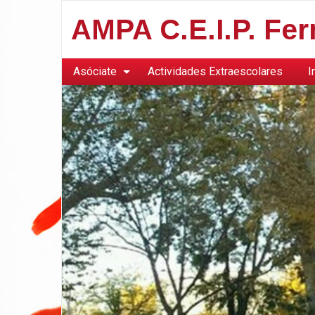
AMPA C.E.I.P. Fe
Asóciate
Actividades Extraescolares
I