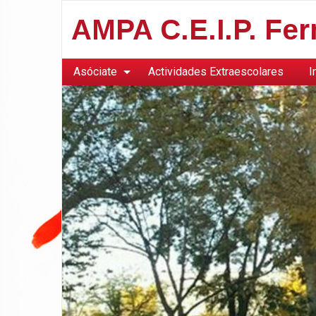
AMPA C.E.I.P. Fe
Asóciate
Actividades Extraescolares
I