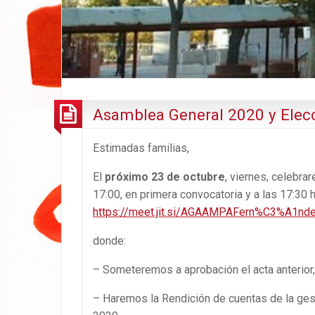
Asamblea General 2020 y Elec
Estimadas familias,
El
próximo 23 de octubre
, viernes, celebr
17:00, en primera convocatoria y a las 17:30 
https://meet.jit.si/AGAAMPAFern%C3%A1
donde:
– Someteremos a aprobación el acta anterior
– Haremos la Rendición de cuentas de la gest