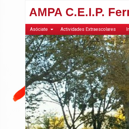
AMPA C.E.I.P. Fe
Asóciate
Actividades Extraescolares
I