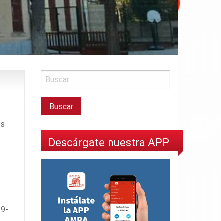
as
Descárgate nuestra APP
19-