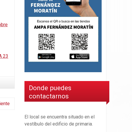
obre
A 23
Donde puedes
contactarnos
iente
El local se encuentra situado en el
vestíbulo del edificio de primaria.