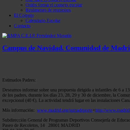
Quién forma el consejo escolar
Resúmenes de reuniones
El Colegio
Calendario Escolar
Contacto
Campus de Navidad. Comunidad de Madr
Estimados Padres:
Deseamos informar sobre una propuesta dirigida a infantiles de 6 a 13 
de los padres, durante los días 23, 28, 29 y 30 de diciembre, la Co
excepcional (40 €). La actividad tendrá lugar en las instalaciones Cana
Más información:
www.madrid.org/sumadeporte
<
htt
p://www.madrid
Subdirección General de Programas Deportivos Consejería de Educa
Paseo de Recoletos, 14 28001 MADRID