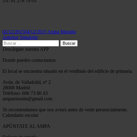
Tlf: 91 276 70 05
02/12/2015
04/12/2015
Ampa Moratin
Anterior
Siguiente
Buscar:
Descárgate nuestra APP
Donde puedes contactarnos
El local se encuentra situado en el vestíbulo del edificio de primaria.
Avda. de Valladolid, nº 2
28008 Madrid
Teléfono: 606 73 80 43
ampamoratin@gmail.com
Te recomendamos que nos avises antes de venir presencialmente.
Calendario escolar
APÚNTATE AL AMPA