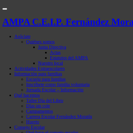
AMPA C.E.I.P. Fernández Mora
Asóciate
Quiénes somos
Junta Directiva
Actas
Estatutos del AMPA
Nuestro local
Actividades Extraescolares
Información para familias
Escuela para familias
Inscríbete como familia voluntaria
Jornada Escolar – Información
Qué hacemos
Taller Día del Libro
Días sin cole
Campamentos
Carrera Escolar Fernández Moratín
Huerto
Consejo Escolar
Qué hace el consejo escolar