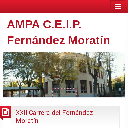
AMPA C.E.I.P.
Fernández Moratín
XXII Carrera del Fernández
Moratín