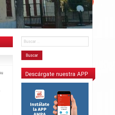
su
Descárgate nuestra APP
.