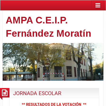
AMPA C.E.I.P.
Fernández Moratín
JORNADA ESCOLAR
** RESULTADOS DE LA VOTACIÓN **