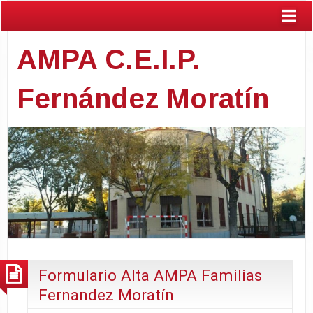
AMPA C.E.I.P.
Fernández Moratín
Formulario Alta AMPA Familias
Fernandez Moratín