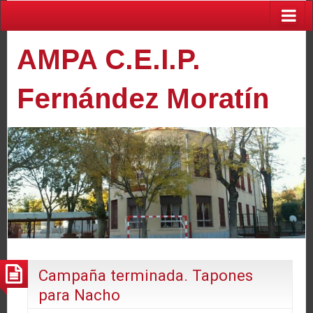
AMPA C.E.I.P.
Fernández Moratín
Campaña terminada. Tapones
para Nacho