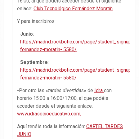
16:00, al que podéis acceder desde el siguiente
enlace:
Club Tecnológico Fernández Moratín
.
Y para inscribiros:
Junio
:
https://madrid.rockbotic.com/page/student_signup/ce
fernandez-moratin- 5580/
Septiembre
:
https://madrid.rockbotic.com/page/student_signup/ce
fernandez-moratin- 5580/
-Por otro las «
tardes divertidas
» de
Idra
con
horario 15:00 a 16:00/17:00, al que podéis
acceder desde el siguiente enlace:
www.idrasocioeducativo.com,
Aquí tenéis toda la información:
CARTEL TARDES
JUNIO